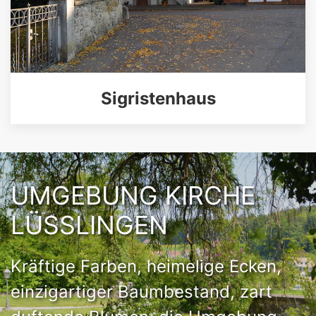
Sigristenhaus
UMGEBUNG KIRCHE
LÜSSLINGEN
Kräftige Farben, heimelige Ecken,
einzigartiger Baumbestand, zart